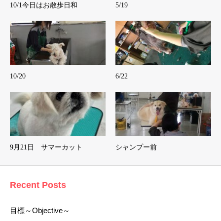
10/1今日はお散歩日和
5/19
10/20
6/22
9月21日 サマーカット
シャンプー前
Recent Posts
目標～Objective～