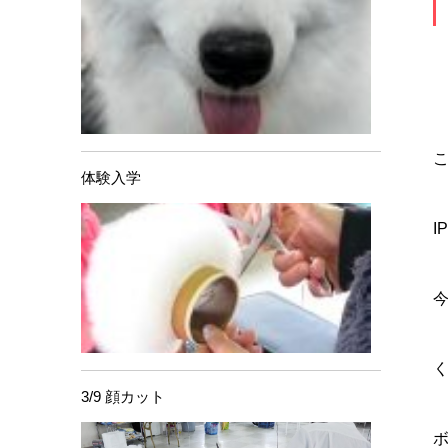
体験入学
I
く
3/9 顔カット