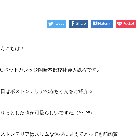
Tweet
Share
Hatena
Pocket
こんにちは！
PCペットカレッジ岡崎本部校社会人課程です♪
今日はボストンテリアの赤ちゃんをご紹介☆
りっとした瞳が可愛らしいですね（*^_^*）
ボストンテリアはスリムな体型に見えてとっても筋肉質！