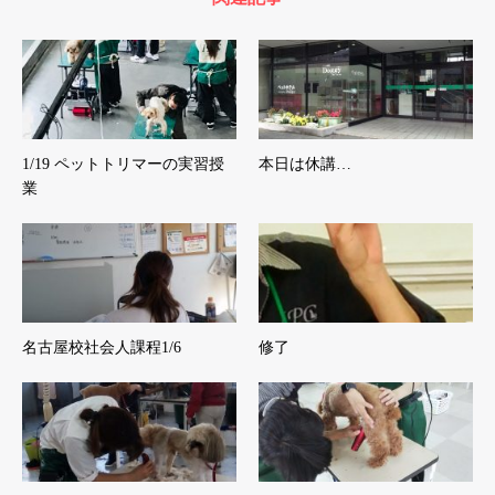
1/19 ペットトリマーの実習授
本日は休講…
業
名古屋校社会人課程1/6
修了