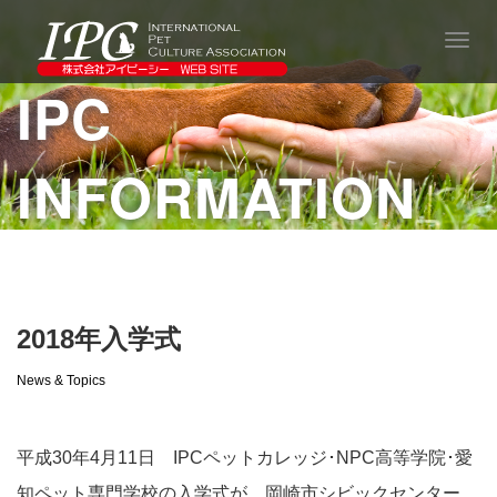
T
o
IPC
g
g
l
e
INFORMATION
n
a
v
i
g
a
t
i
2018年入学式
o
n
News & Topics
平成30年4月11日 IPCペットカレッジ･NPC高等学院･愛
知ペット専門学校の入学式が 岡崎市シビックセンター