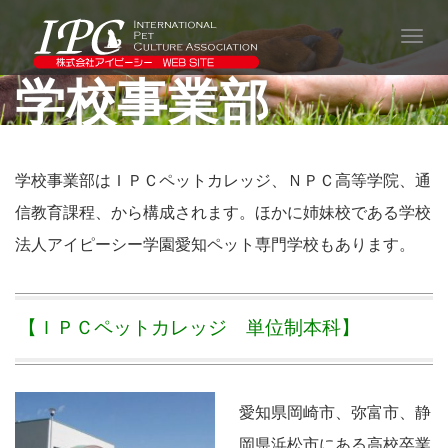
T
o
学校事業部
g
g
l
e
n
a
学校事業部はＩＰＣペットカレッジ、ＮＰＣ高等学院、通
v
信教育課程、から構成されます。ほかに姉妹校である学校
i
g
法人アイピーシー学園愛知ペット専門学校もあります。
a
t
i
o
【ＩＰＣペットカレッジ 単位制本科】
n
愛知県岡崎市、弥富市、静
岡県浜松市にある高校卒業