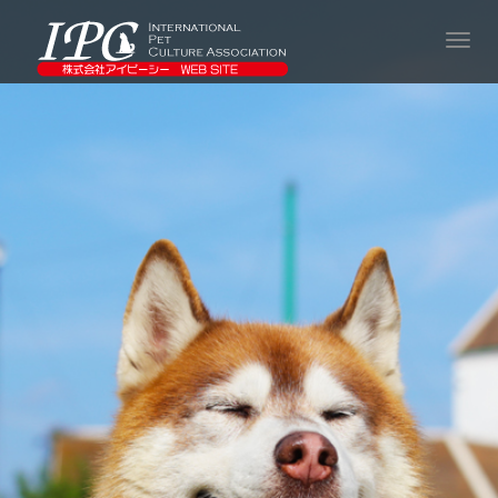
T
o
g
g
l
e
n
a
v
i
g
a
t
i
o
n