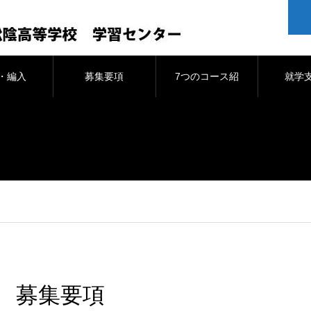
・編入
募集要項
7つのコース紹
就学
介
募集要項