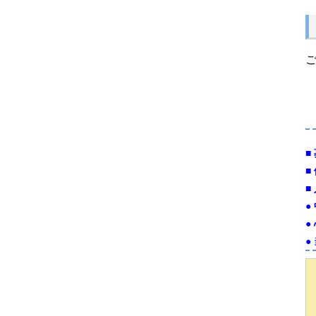
■
■
■
●
●
●