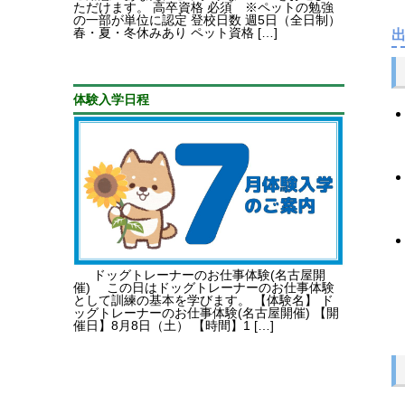
ただけます。 高卒資格 必須 ※ペットの勉強
の一部が単位に認定 登校日数 週5日（全日制）
春・夏・冬休みあり ペット資格 […]
体験入学日程
ドッグトレーナーのお仕事体験(名古屋開
催) この日はドッグトレーナーのお仕事体験
として訓練の基本を学びます。 【体験名】 ド
ッグトレーナーのお仕事体験(名古屋開催) 【開
催日】8月8日（土） 【時間】1 […]