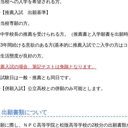
・当校への入学を希望される方。
②【推薦入試 出願基準】
・当校専願の方。
・中学校長の推薦を受けられる方。（推薦書と入学願書を出願
・3年間続ける意欲のある方(基本的に推薦入試でご入学の方はコ
・生活態度が良好の方。
推薦入試の場合、筆記テストは免除となります。
※試験日は一般・推薦とも同日です。
③【併願入試】公立高校との併願のみ可能とします。
出願書類について
出願に際し、ＮＰＣ高等学院と松陰高等学校の2校分の出願書類