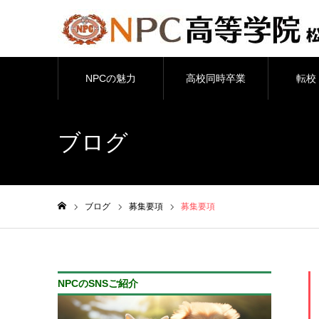
NPCの魅力
高校同時卒業
転校
ブログ
ブログ
募集要項
募集要項
ホーム
NPCのSNSご紹介