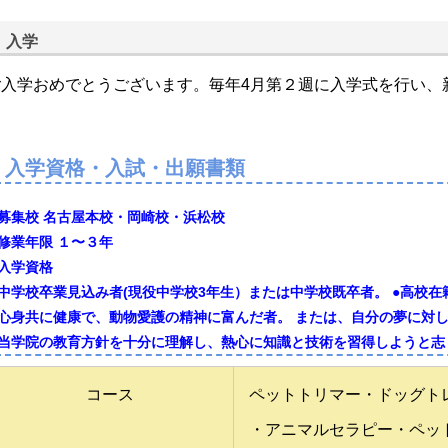
入学
ご入学おめでとうございます。毎年4月第２週に入学式を行い、
入学資格・入試・出願書類
 募集校 名古屋本校・岡崎校・浜松校
 修業年限 １〜３年
 入学資格
 中学校卒業見込み者(現役中学校3年生）または中学校既卒者。 ●高校在
 心身共に健康で、動物愛護の精神に富んだ者。 または、自分の夢に対
 当学院の教育方針を十分に理解し、熱心に知識と技術を習得しようと
コース
ペットトリマー・ドッグト
・アニマルセラピー・ペッ