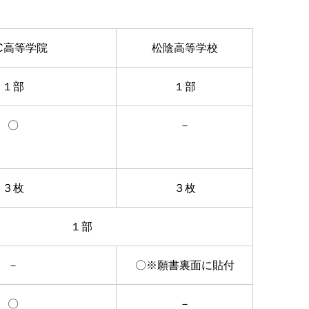
C高等学院
松陰高等学校
１部
１部
〇
－
３枚
３枚
１部
－
〇※願書裏面に貼付
〇
－