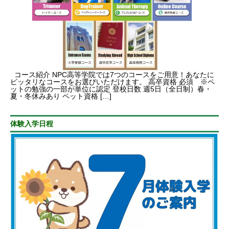
コース紹介 NPC高等学院では7つのコースをご用意！あなたに
ピッタリなコースをお選びいただけます。 高卒資格 必須 ※ペ
ットの勉強の一部が単位に認定 登校日数 週5日（全日制）春・
夏・冬休みあり ペット資格 […]
体験入学日程