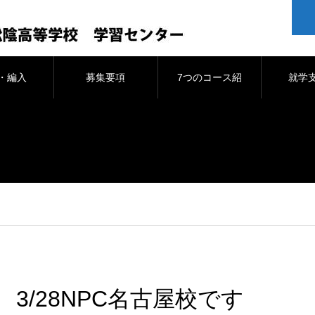
・編入
募集要項
7つのコース紹
就学
介
3/28NPC名古屋校です