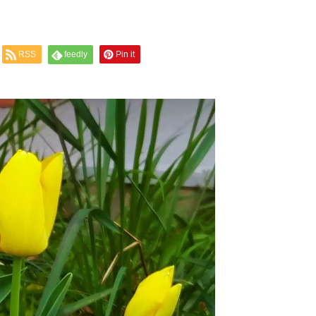
RSS
feedly
Pin it