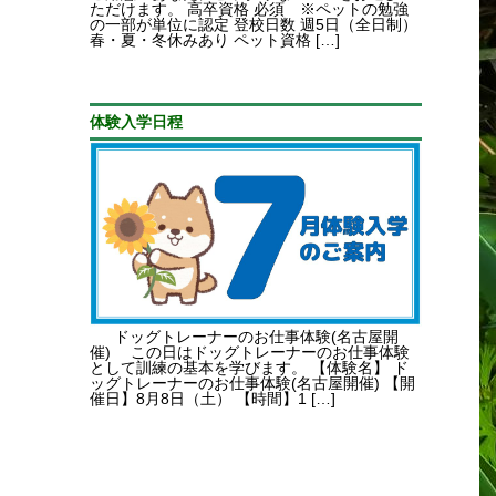
ただけます。 高卒資格 必須 ※ペットの勉強
の一部が単位に認定 登校日数 週5日（全日制）
春・夏・冬休みあり ペット資格 […]
体験入学日程
ドッグトレーナーのお仕事体験(名古屋開
催) この日はドッグトレーナーのお仕事体験
として訓練の基本を学びます。 【体験名】 ド
ッグトレーナーのお仕事体験(名古屋開催) 【開
催日】8月8日（土） 【時間】1 […]