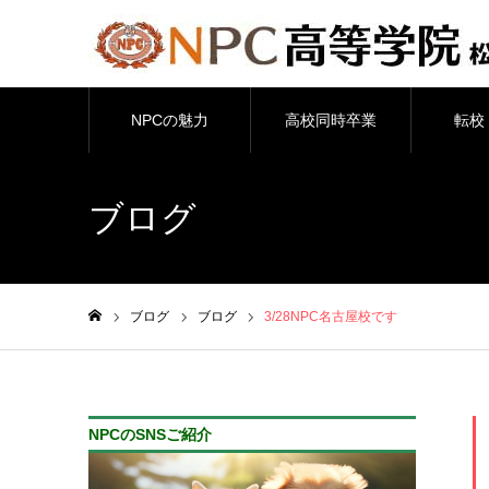
NPCの魅力
高校同時卒業
転校
ブログ
ブログ
ブログ
3/28NPC名古屋校です
ホーム
NPCのSNSご紹介