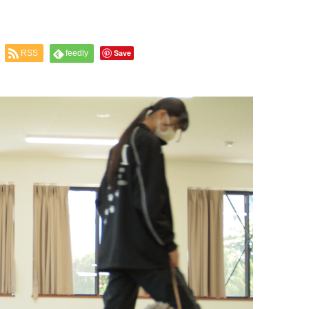
Save
RSS
feedly