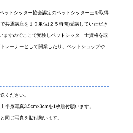
本ペットシッター協会認定のペットシッター士を取得
で共通講座を１０単位(２５時間)受講していただき
行いますのでここで受験しペットシッター士資格を取
グトレーナーとして開業したり、ペットショップや
返送ください。
身写真3.5cm×3cmを1枚貼付願います。
①と同じ写真を貼付願います。