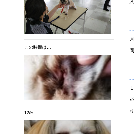
月
この時期は…
１
12/9