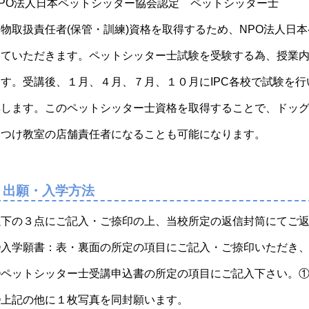
NPO法人日本ペットシッター協会認定 ペットシッター士
動物取扱責任者(保管・訓練)資格を取得するため、NPO法人日
していただきます。ペットシッター士試験を受験する為、授業内
ます。受講後、１月、４月、７月、１０月にIPC各校で試験を
得します。このペットシッター士資格を取得することで、ドッ
しつけ教室の店舗責任者になることも可能になります。
出願・入学方法
以下の３点にご記入・ご捺印の上、当校所定の返信封筒にてご
入学願書：表・裏面の所定の項目にご記入・ご捺印いただき、上半
②ペットシッター士受講申込書の所定の項目にご記入下さい。
③上記の他に１枚写真を同封願います。