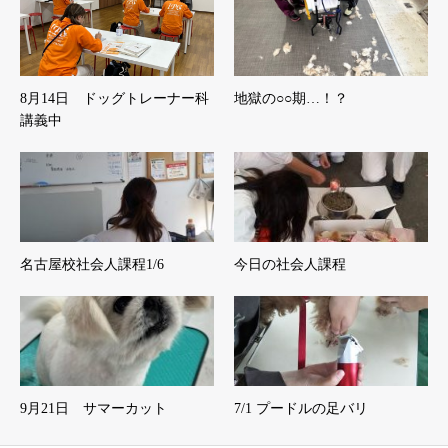
8月14日 ドッグトレーナー科
地獄の○○期…！？
講義中
名古屋校社会人課程1/6
今日の社会人課程
9月21日 サマーカット
7/1 プードルの足バリ