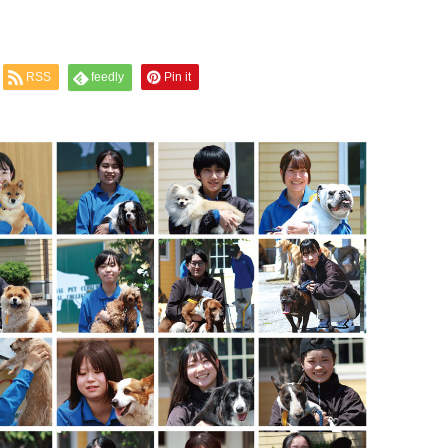
RSS
feedly
Pin it