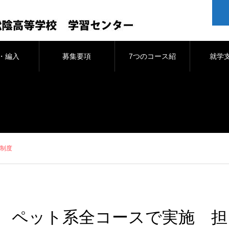
・編入
募集要項
7つのコース紹
就学
介
制度
ペット系全コースで実施 担