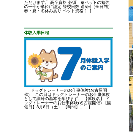
ただけます。 高卒資格 必須 ※ペットの勉強
の一部が単位に認定 登校日数 週5日（全日制）
春・夏・冬休みあり ペット資格 […]
体験入学日程
ドッグトレーナーのお仕事体験(名古屋開
催) この日はドッグトレーナーのお仕事体験
として訓練の基本を学びます。 【体験名】 ド
ッグトレーナーのお仕事体験(名古屋開催) 【開
催日】8月8日（土） 【時間】1 […]