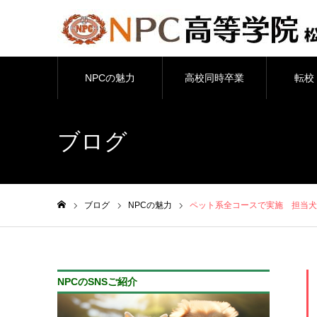
NPCの魅力
高校同時卒業
転校
ブログ
ブログ
NPCの魅力
ペット系全コースで実施 担当犬
ホーム
NPCのSNSご紹介