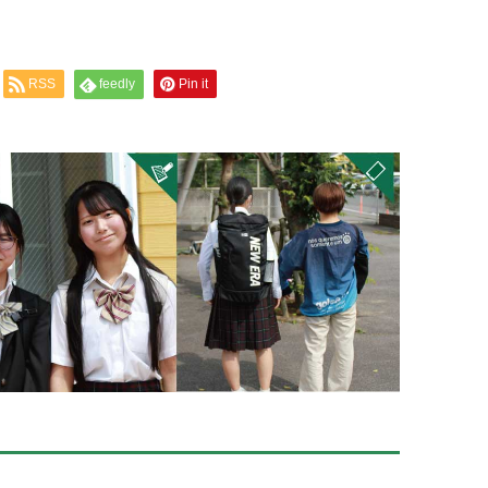
RSS
feedly
Pin it