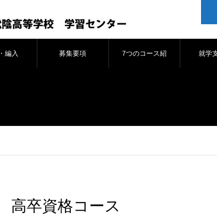
・編入
募集要項
7つのコース紹
就学
介
高卒資格コース