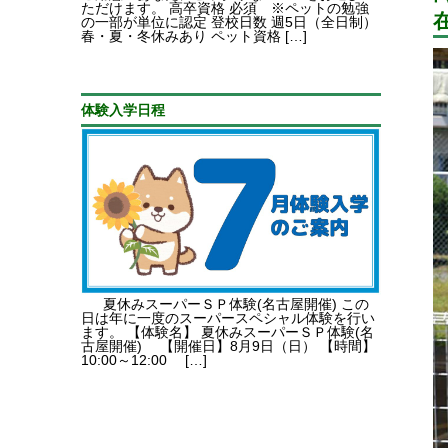
ただけます。 高卒資格 必須 ※ペットの勉強
の一部が単位に認定 登校日数 週5日（全日制）
春・夏・冬休みあり ペット資格 […]
体験入学日程
夏休みスーパーＳＰ体験(名古屋開催) この
日は年に一度のスーパースペシャル体験を行い
ます。 【体験名】 夏休みスーパーＳＰ体験(名
古屋開催) 【開催日】8月9日（日） 【時間】
10:00～12:00 […]