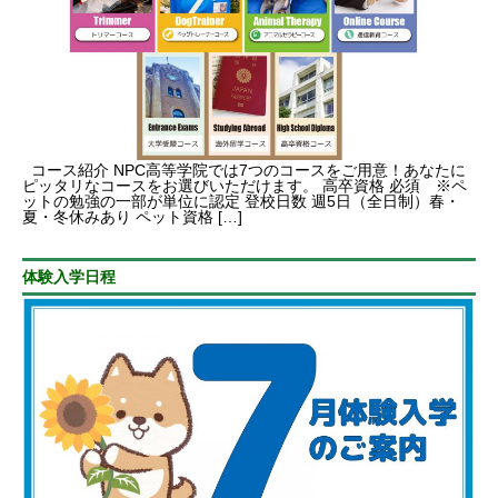
コース紹介 NPC高等学院では7つのコースをご用意！あなたに
ピッタリなコースをお選びいただけます。 高卒資格 必須 ※ペ
ットの勉強の一部が単位に認定 登校日数 週5日（全日制）春・
夏・冬休みあり ペット資格 […]
体験入学日程