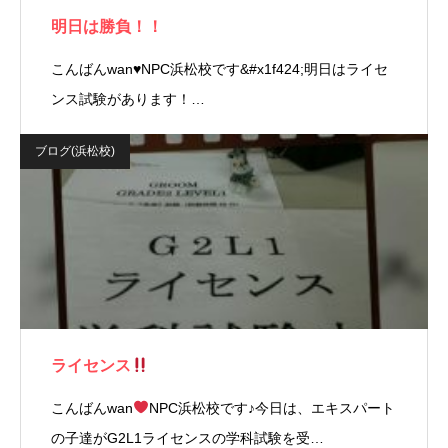
明日は勝負！！
こんばんwan♥NPC浜松校です&#x1f424;明日はライセ
ンス試験があります！…
ブログ(浜松校)
ライセンス
こんばんwan
NPC浜松校です♪今日は、エキスパート
の子達がG2L1ライセンスの学科試験を受…