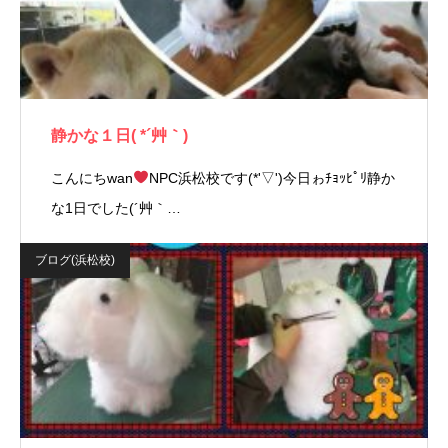
静かな１日( *´艸｀)
こんにちwan
NPC浜松校です(*'▽')今日ゎﾁｮｯﾋﾟﾘ静か
な1日でした(´艸｀…
ブログ(浜松校)