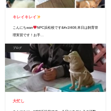
キレイキレイ
こんにちwan
NPC浜松校です&#x1f408;本日は飼育管
理実習です！お手…
ブログ
大忙し