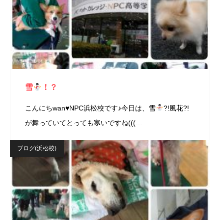
雪
！？
こんにちwan
♥
NPC浜松校です♪今日は、雪
?!風花?!
が舞っていてとっても寒いですね(((…
ブログ(浜松校)