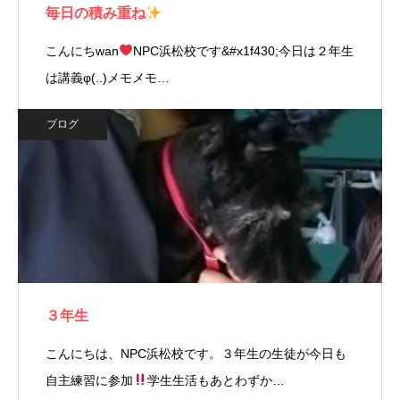
毎日の積み重ね
こんにちwan
NPC浜松校です&#x1f430;今日は２年生
は講義φ(..)メモメモ…
ブログ
３年生
こんにちは、NPC浜松校です。３年生の生徒が今日も
自主練習に参加
学生生活もあとわずか…