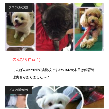
ブログ(浜松校)
のんびり(*´ω｀)
こんばんwan♥NPC浜松校です&#x1f429;本日は飼育管
理実習がありました～(*…
ブログ(浜松校)