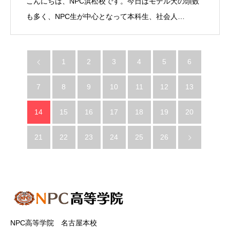
こんにちは、NPC浜松校です。今日はモデル犬の頭数
も多く、NPC生が中心となって本科生、社会人…
1
2
3
4
5
6
7
8
9
10
11
12
13
14
15
16
17
18
19
20
21
22
23
24
25
26
NPC高等学院 名古屋本校