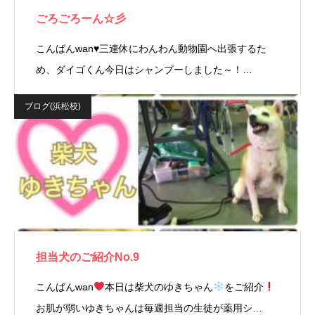
ごろごろーん☆彡
こんばんwan♥三連休にわんわん動物園へ出張するた
め、ダイゴくん今日はシャンプーしました～！…
ブログ(浜松校)
担当犬のご紹介No.9
こんばんwan
本日は柴犬のゆきちゃん
をご紹介
お肌が弱いゆきちゃんは毎週担当の生徒が薬用シ…