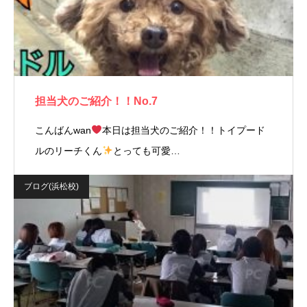
担当犬のご紹介！！No.7
こんばんwan
本日は担当犬のご紹介！！トイプード
ルのリーチくん
とっても可愛…
ブログ(浜松校)