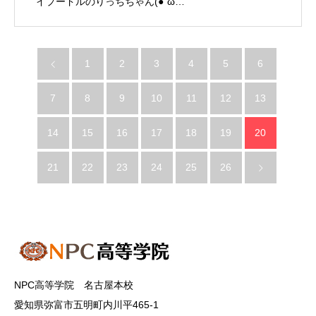
イプードルのりっちちゃん(●´ω…
1
2
3
4
5
6
7
8
9
10
11
12
13
14
15
16
17
18
19
20
21
22
23
24
25
26
NPC高等学院 名古屋本校
愛知県弥富市五明町内川平465-1