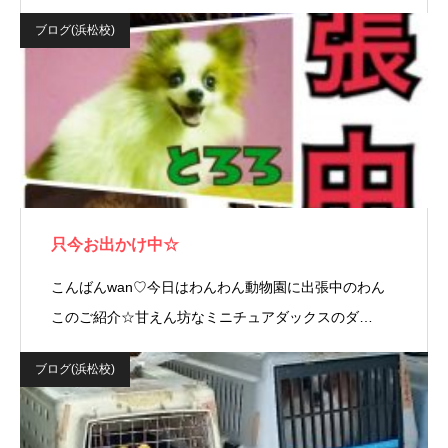
ブログ(浜松校)
只今お出かけ中☆
こんばんwan♡今日はわんわん動物園に出張中のわん
このご紹介☆甘えん坊なミニチュアダックスのダ…
ブログ(浜松校)