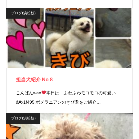
ブログ(浜松校)
担当犬紹介 No.8
こんばんwan
本日は…ふわふわモコモコの可愛い
&#x1f495;ポメラニアンのきび君をご紹介…
ブログ(浜松校)